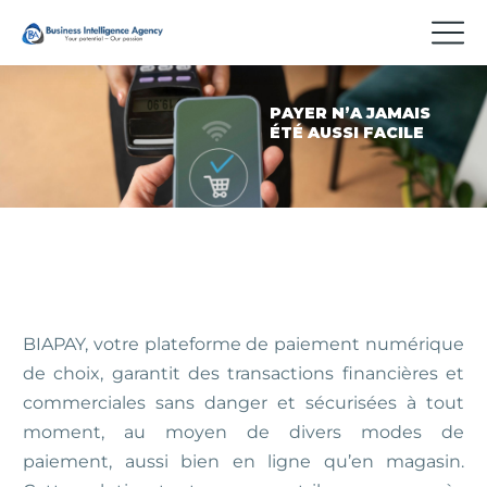
P
A
Y
E
R
N
’
A
J
A
M
A
I
S
É
T
É
A
U
S
S
I
F
A
C
I
L
E
BIAPAY, votre plateforme de paiement numérique
de choix, garantit des transactions financières et
commerciales sans danger et sécurisées à tout
moment, au moyen de divers modes de
paiement, aussi bien en ligne qu’en magasin.